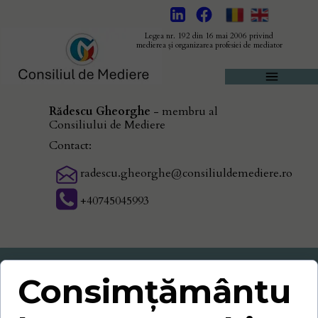
Legea nr. 192 din 16 mai 2006 privind
medierea și organizarea profesiei de mediator
Rădescu Gheorghe
- membru al
Consiliului de Mediere
Contact:
radescu.gheorghe@consiliuldemediere.ro
+40745045993
Consimțământu