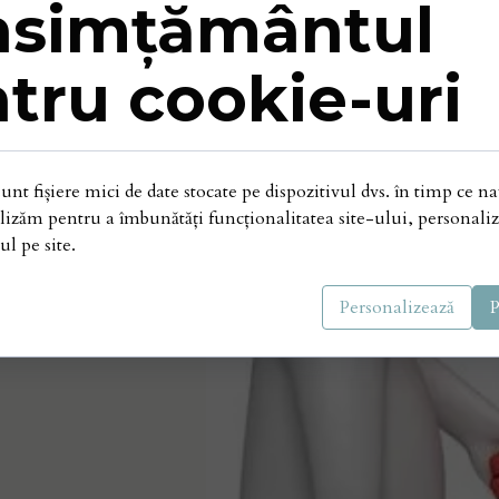
nsimțământul
tru cookie-uri
rganismul autonom
interes public,
92/2006 privind
nt fișiere mici de date stocate pe dispozitivul dvs. în timp ce na
siei de mediator,
ilizăm pentru a îmbunătăți funcționalitatea site-ului, personaliz
e regăsește în
ul pe site.
iilor Publice din
Personalizează
P
itește mai mult