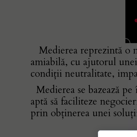
Medierea reprezintă o mod
amiabilă, cu ajutorul unei
condiții neutralitate, impar
Medierea se bazează pe în
aptă să faciliteze negocier
prin obținerea unei soluți