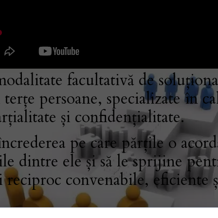
alitate facultativă de soluționar
 terțe persoane, specializate în ca
țialitate și confidențialitate.
crederea pe care părțile o acord
ile dintre ele și să le sprijine pen
i reciproc convenabile, eficiente 