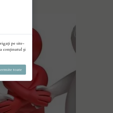
vigați pe site-
a conținutul și
ermite toate