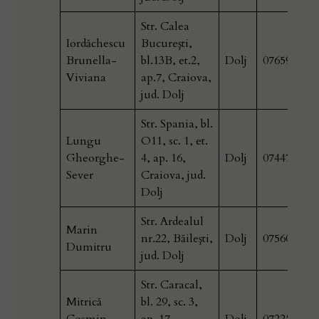
Str. Calea
Iordăchescu
Bucureşti,
Brunella-
bl.13B, et.2,
Dolj
076599885
Viviana
ap.7, Craiova,
jud. Dolj
Str. Spania, bl.
Lungu
O11, sc. 1, et.
Gheorghe-
4, ap. 16,
Dolj
074476902
Sever
Craiova, jud.
Dolj
Str. Ardealul
Marin
nr.22, Băileşti,
Dolj
075606050
Dumitru
jud. Dolj
Str. Caracal,
Mitrică
bl. 29, sc. 3,