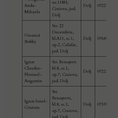
nr.118H,
Anda-
Dolj
072277123
Craiova, jud.
Mihaela
Dolj
Str. 22
Decembrie,
Gioancă
bl.A11, sc.1,
Dolj
076490928
Bobby
ap.2, Calafat,
jud. Dolj
Ignat
Str. Renaşteri
Claudiu-
bl.8, sc.1,
Dolj
072235192
Florinel-
ap.7, Craiova,
Augustin
jud. Dolj
Str.
Renaşterii,
Ignat Ionel-
bl.8, sc.1,
Dolj
073399296
Cristian
ap.7, Craiova,
jud. Dolj