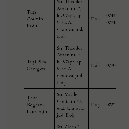
Str. Theodor
Aman nr. 7,
Tuță
bl. 97apt, ap.
0744957223
Cosmin
Dolj
9, sc. A,
077102506
Radu
Craiova, jud.
Dolj
Str. Theodor
Aman nr. 7,
Tuță Elka
bl. 97apt, ap.
Dolj
077066145
Georgeta
9, sc. A,
Craiova, jud.
Dolj
Str. Vasile
Ţene
Conta nr.47,
Bogdan-
Dolj
072272477
et.2, Craiova,
Laurenţiu
jud. Dolj
Str. Aleea I