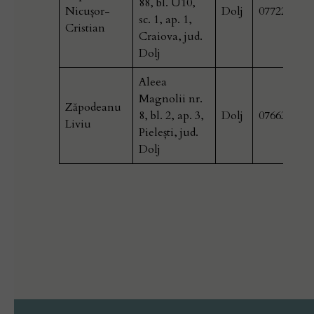
88, bl. U10,
Nicușor-
Dolj
077225807
sc. 1, ap. 1,
Cristian
Craiova, jud.
Dolj
Aleea
Magnolii nr.
Zăpodeanu
8, bl. 2, ap. 3,
Dolj
076636105
Liviu
Pielești, jud.
Dolj