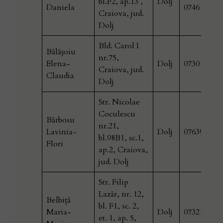
bl.P2, ap.13 ,
Dolj
Daniela
074615305
Craiova, jud.
Dolj
Bld. Carol I
Bălăşoiu
nr.75,
Elena-
Dolj
073013750
Craiova, jud.
Claudia
Dolj
Str. Nicolae
Coculescu
Bărbosu
nr.21,
Lavinia-
Dolj
076399621
bl.98B1, sc.1,
Flori
ap.2, Craiova,
jud. Dolj
Str. Filip
Lazăr, nr. 12,
Belbiţă
bl. F1, sc. 2,
Maria-
Dolj
073216892
et. 1, ap. 5,