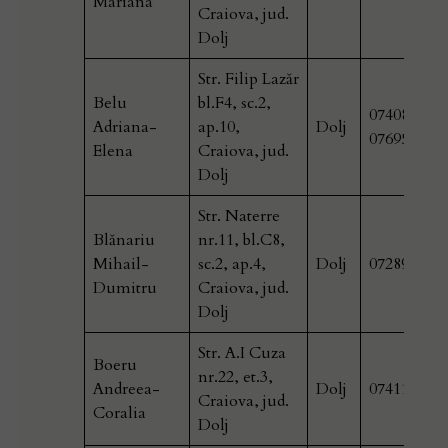
Mariana
Craiova, jud.
Dolj
Str. Filip Lazăr
Belu
bl.F4, sc.2,
0740839340
Adriana-
ap.10,
Dolj
076952708
Elena
Craiova, jud.
Dolj
Str. Naterre
Blănariu
nr.11, bl.C8,
Mihail-
sc.2, ap.4,
Dolj
072897741
Dumitru
Craiova, jud.
Dolj
Str. A.I Cuza
Boeru
nr.22, et.3,
Andreea-
Dolj
074118179
Craiova, jud.
Coralia
Dolj