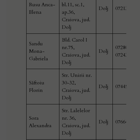
Rusu Anca-
bl.11, sc.1,
Dolj
072137111
Elena
ap.36,
Craiova, jud.
Dolj
Bld. Carol I
Sandu
nr.75,
0728002006
Mona-
Dolj
Craiova, jud.
072438806
Gabriela
Dolj
Str. Unirii nr.
Săftoiu
30-32,
Dolj
074456527
Florin
Craiova, jud.
Dolj
Str. Lalelelor
Sora
nr. 36,
Dolj
076644257
Alexandra
Craiova, jud.
Dolj