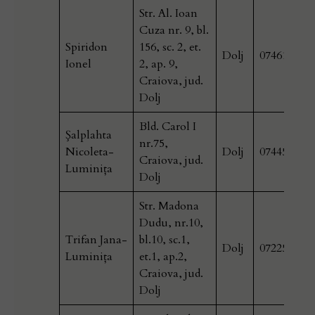
Str. Al. Ioan
Cuza nr. 9, bl.
Spiridon
156, sc. 2, et.
Dolj
074614642
Ionel
2, ap. 9,
Craiova, jud.
Dolj
Bld. Carol I
Şalplahta
nr.75,
Nicoleta-
Dolj
074451774
Craiova, jud.
Luminiţa
Dolj
Str. Madona
Dudu, nr.10,
Trifan Jana-
bl.10, sc.1,
Dolj
072254246
Luminiţa
et.1, ap.2,
Craiova, jud.
Dolj