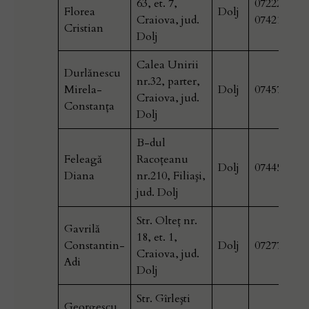
63, et. 7,
0722279390
Florea
Dolj
Craiova, jud.
074215784
Cristian
Dolj
Calea Unirii
Durlănescu
nr.32, parter,
Mirela-
Dolj
074576509
Craiova, jud.
Constanţa
Dolj
B-dul
Feleagă
Racoţeanu
Dolj
074458542
Diana
nr.210, Filiaşi,
jud. Dolj
Str. Olteț nr.
Gavrilă
18, et. 1,
Constantin-
Dolj
072770015
Craiova, jud.
Adi
Dolj
Str. Gîrleşti
Georgescu