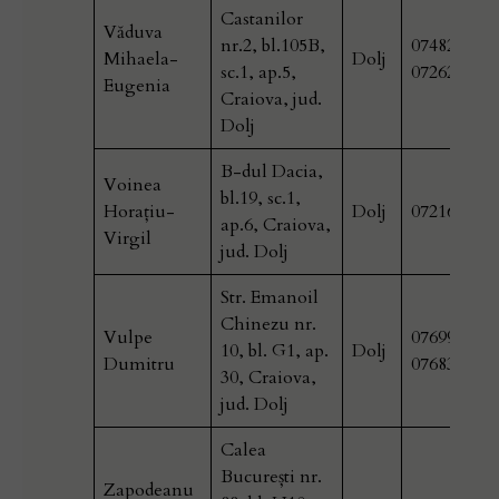
Castanilor
Văduva
nr.2, bl.105B,
0748222166
Mihaela-
Dolj
sc.1, ap.5,
072626791
Eugenia
Craiova, jud.
Dolj
B-dul Dacia,
Voinea
bl.19, sc.1,
Horaţiu-
Dolj
072168963
ap.6, Craiova,
Virgil
jud. Dolj
Str. Emanoil
Chinezu nr.
Vulpe
0769984100
10, bl. G1, ap.
Dolj
Dumitru
076837570
30, Craiova,
jud. Dolj
Calea
București nr.
Zapodeanu