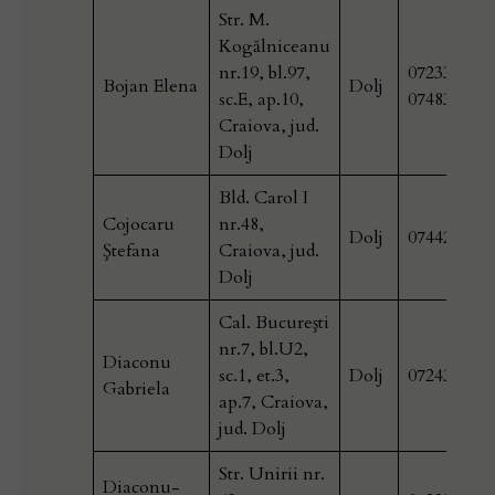
Str. M.
Kogălniceanu
nr.19, bl.97,
0723323969
Bojan Elena
Dolj
sc.E, ap.10,
074837277
Craiova, jud.
Dolj
Bld. Carol I
Cojocaru
nr.48,
Dolj
074420329
Ştefana
Craiova, jud.
Dolj
Cal. Bucureşti
nr.7, bl.U2,
Diaconu
sc.1, et.3,
Dolj
072430899
Gabriela
ap.7, Craiova,
jud. Dolj
Str. Unirii nr.
Diaconu-