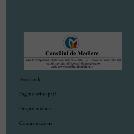
Protocoale
Pagina principală
Despre mediere
Contactează-ne