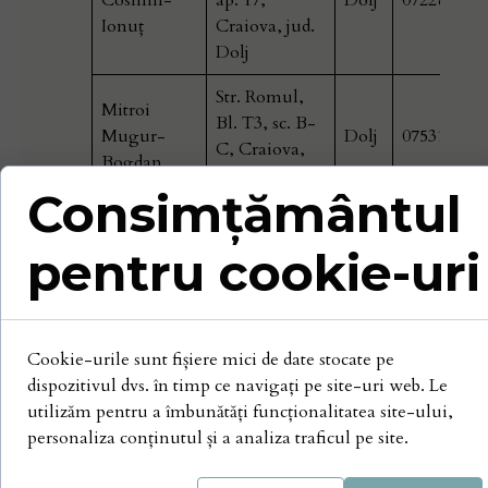
Cosmin-
ap. 17,
Dolj
072281522
Ionuţ
Craiova, jud.
Dolj
Str. Romul,
Mitroi
Bl. T3, sc. B-
Mugur-
Dolj
075310361
C, Craiova,
Bogdan
jud. Dolj
Consimțământul
Str. A.I. Cuza
nr.9,
pentru cookie-uri
Miulescu
bl.156APT,
Irina-
Dolj
076969485
sc.2, ap.9,
Marinela
Craiova, jud.
Dolj
Cookie-urile sunt fișiere mici de date stocate pe
dispozitivul dvs. în timp ce navigați pe site-uri web. Le
Str. CD
Orăşel-
utilizăm pentru a îmbunătăți funcționalitatea site-ului,
Fortunescu
Codreanu
personaliza conținutul și a analiza traficul pe site.
nr.20,
Dolj
076157502
Sima-
Craiova, jud.
Bogdan