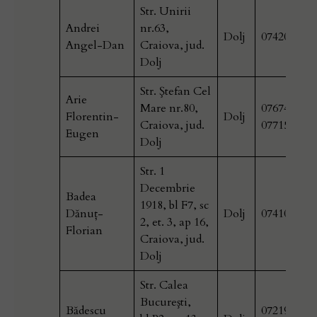
Str. Unirii
Andrei
nr.63,
Dolj
074205230
Angel-Dan
Craiova, jud.
Dolj
Str. Ştefan Cel
Arie
Mare nr.80,
0767470040
Florentin-
Dolj
Craiova, jud.
077155725
Eugen
Dolj
Str. 1
Decembrie
Badea
1918, bl F7, sc
Dănuţ-
Dolj
074101133
2, et. 3, ap 16,
Florian
Craiova, jud.
Dolj
Str. Calea
Bucureşti,
Bădescu
0721902358