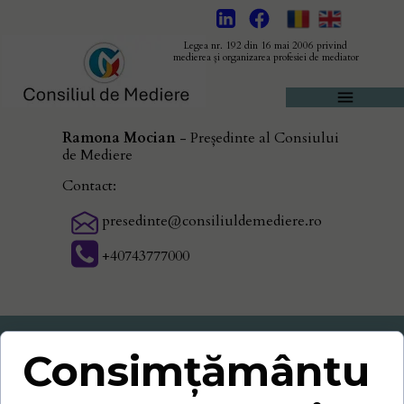
Legea nr. 192 din 16 mai 2006 privind
medierea și organizarea profesiei de mediator
Ramona Mocian
- Președinte al Consiului
de Mediere
Contact:
presedinte@consiliuldemediere.ro
+40743777000
Consimțământu